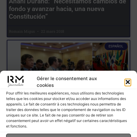
Anahi Durand: “Necesitamos cambios de
fondo y avanzar hacia, una nueva
Constitución”
Romain Migus
22 mars 2018
ESPAÑOL
Gérer le consentement aux
cookies
Pour offrir les meilleures expériences, nous utilisons des technologies
telles que les cookies pour stocker et/ou accéder aux informations des
appareils. Le fait de consentir à ces technologies nous permettra de
traiter des données telles que le comportement de navigation ou les ID
La hipocresía de los medios franceses y
uniques sur ce site. Le fait de ne pas consentir ou de retirer son
del presidente Macron con Venezuela
consentement peut avoir un effet négatif sur certaines caractéristiques
et fonctions.
Romain Migus
17 mars 2018