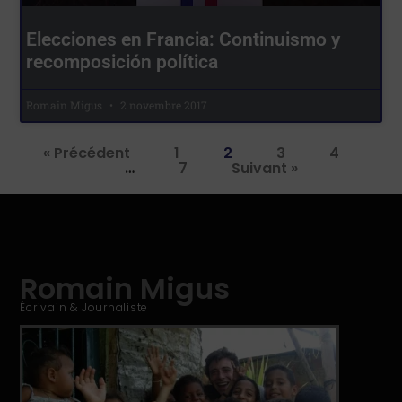
Elecciones en Francia: Continuismo y
recomposición política
Romain Migus
2 novembre 2017
« Précédent
1
2
3
4
…
7
Suivant »
Romain Migus
Écrivain & Journaliste