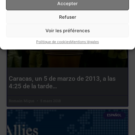
Accepter
ESPAÑOL
Refuser
Voir les préférences
Politique de cookies
Mentions légales
Caracas, un 5 de marzo de 2013, a las
4:25 de la tarde…
Romain Migus
5 mars 2018
ESPAÑOL