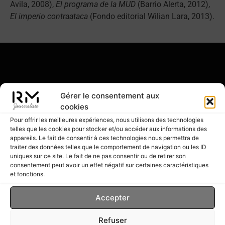
Avila, 2008),
El programa de la MUD
(Barrio Alerta, 2012),
El imperio contraataca
(Fondo editorial Wilian Lara, 2013).
Romain Migus
Gérer le consentement aux
Écrivain & Journaliste
cookies
Pour offrir les meilleures expériences, nous utilisons des technologies
telles que les cookies pour stocker et/ou accéder aux informations des
appareils. Le fait de consentir à ces technologies nous permettra de
traiter des données telles que le comportement de navigation ou les ID
uniques sur ce site. Le fait de ne pas consentir ou de retirer son
consentement peut avoir un effet négatif sur certaines caractéristiques
et fonctions.
Accepter
Refuser