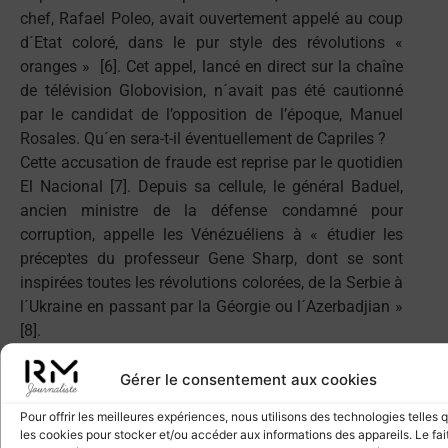
chef, Rafael Poleo, avait ouvertement appelé au coup
d´Etat coloré, dans le pur style des révolutions «
oranges » [6]. Cet appel, lancé en direct sur la chaîne
de télévision Globovision, n´avait pas été cautionné
par le candidat de l’opposition de l’époque, Manuel
Rosales. Qu´en sera-t-il éventuellement de Capriles ?
Cette accusation de fraude est reprise par le quotidien
El Nacional [7]. Depuis sa cellule, le général Baduel,
ancien ministre de la défense condamné pour
corruption, appelle les Vénézuéliens à « étudier les
préceptes du professeur Gene Sharp, dont se sont
inspirées toutes les révolutions colorées, de la Serbie à
l´Ukraine en passant par la Géorgie ou l´Azerbadjian »
[8].
Les récents voyages de dirigeants de l’opposition en
Espagne, en Israël et en Colombie, ainsi que l´appel du
Gérer le consentement aux cookies
pied de Capriles aux militaires vénézuéliens [9], ont
Pour offrir les meilleures expériences, nous utilisons des technologies telles 
nourri les spéculations du camp chaviste. Le
les cookies pour stocker et/ou accéder aux informations des appareils. Le fai