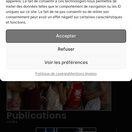
appareils. Le fait de consentir à ces technologies nous permettra de
traiter des données telles que le comportement de navigation ou les ID
uniques sur ce site. Le fait de ne pas consentir ou de retirer son
consentement peut avoir un effet négatif sur certaines caractéristiques
et fonctions.
Romain Migus
Écrivain & Journaliste
Accepter
Refuser
Voir les préférences
Politique de cookies
Mentions légales
Publications
Livres