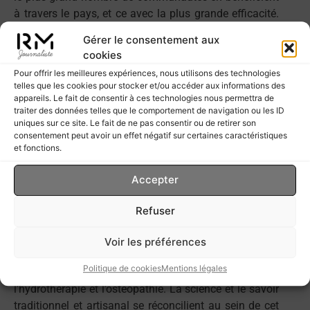
à travers le pays, et ce avec la plus grande efficacité.
En sortant de ce centre de santé, Lina nous explique la
Gérer le consentement aux
situation antérieure : « Avant je devais aller loin de
cookies
chez moi pour ce genre de soins. Il y avait de longues
Pour offrir les meilleures expériences, nous utilisons des technologies
files d’attente, tu devais prendre un ticket et attendre
telles que les cookies pour stocker et/ou accéder aux informations des
ton tour, y compris en cas d’urgence. Ici c’est plus
appareils. Le fait de consentir à ces technologies nous permettra de
traiter des données telles que le comportement de navigation ou les ID
facile, plus rapide et en plus tu bénéficies d’une
uniques sur ce site. Le fait de ne pas consentir ou de retirer son
attention spéciale. »
consentement peut avoir un effet négatif sur certaines caractéristiques
et fonctions.
Les SRI s’occupent quant à eux des soins qui
réclament une attention spécifique et s’inscrivent dans
Accepter
la durée. Traumatismes ou problèmes moteurs,
gynécologie, podologie,… sont traités dans ces centres
Refuser
qui proposent à coté de leurs moyens technologiques
de pointe, des méthodes liées aux médecines
Voir les préférences
naturelles et traditionnelles. Le laser côtoie
Politique de cookies
Mentions légales
l’acupuncture, les ultrasons voisinent avec
l’hydrothérapie et l’ostéopathie. La science et le savoir
traditionnel et artisanal se réconcilient au sein de cet