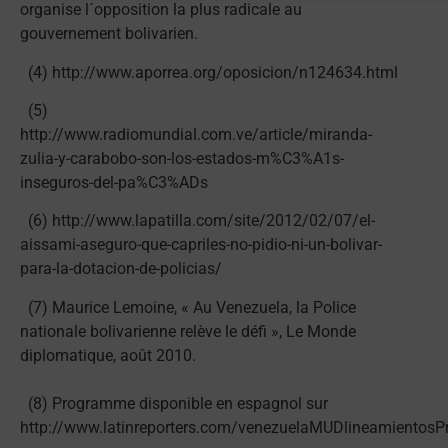
organise l´opposition la plus radicale au
gouvernement bolivarien.
(4) http://www.aporrea.org/oposicion/n124634.html
(5)
http://www.radiomundial.com.ve/article/miranda-
zulia-y-carabobo-son-los-estados-m%C3%A1s-
inseguros-del-pa%C3%ADs
(6) http://www.lapatilla.com/site/2012/02/07/el-
aissami-aseguro-que-capriles-no-pidio-ni-un-bolivar-
para-la-dotacion-de-policias/
(7) Maurice Lemoine, « Au Venezuela, la Police
nationale bolivarienne relève le défi », Le Monde
diplomatique, août 2010.
(8) Programme disponible en espagnol sur
http://www.latinreporters.com/venezuelaMUDlineamientos