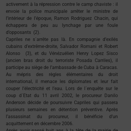
activement à la répression contre le camp chaviste : il
envoie la police municipale arrêter le ministre de
l’intérieur de l’époque, Ramon Rodriguez Chacin, qui
échappera de peu au lynchage par une foule
d’opposants (2).
Capriles ne s´arrête pas là. En compagnie d’exilés
cubains d’extrême-droite, Salvador Romani et Robert
Alonso (3), et du Vénézuélien Henry Lopez Sisco
(ancien bras droit du terroriste Posada Carriles), il
participe au siège de l’ambassade de Cuba à Caracas.
Au mépris des règles élémentaires du droit
international, il menace les diplomates et leur fait
couper l’électricité et l’eau. Lors de l´enquête sur le
coup d´Etat du 11 avril 2002, le procureur Danilo
Anderson décide de poursuivre Capriles qui passera
plusieurs semaines en détention préventive. Après
l’assassinat du procureur, il bénéficie d’un
acquittement en décembre 2006.
Après avoir passé huit ans à la tête de la mairie de