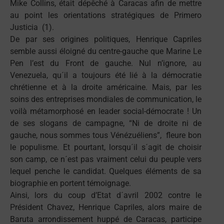
Mike Collins, était dépêché à Caracas afin de mettre
au point les orientations stratégiques de Primero
Justicia (1).
De par ses origines politiques, Henrique Capriles
semble aussi éloigné du centre-gauche que Marine Le
Pen l’est du Front de gauche. Nul n’ignore, au
Venezuela, qu´il a toujours été lié à la démocratie
chrétienne et à la droite américaine. Mais, par les
soins des entreprises mondiales de communication, le
voilà métamorphosé en leader social-démocrate ! Un
de ses slogans de campagne, “Ni de droite ni de
gauche, nous sommes tous Vénézuéliens”, fleure bon
le populisme. Et pourtant, lorsqu´il s´agit de choisir
son camp, ce n´est pas vraiment celui du peuple vers
lequel penche le candidat. Quelques éléments de sa
biographie en portent témoignage.
Ainsi, lors du coup d’Etat d´avril 2002 contre le
Président Chavez, Henrique Capriles, alors maire de
Baruta arrondissement huppé de Caracas, participe