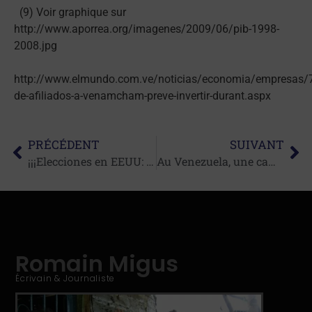
(9) Voir graphique sur
http://www.aporrea.org/imagenes/2009/06/pib-1998-
2008.jpg
http://www.elmundo.com.ve/noticias/economia/empresas/
de-afiliados-a-venamcham-preve-invertir-durant.aspx
PRÉCÉDENT
SUIVANT
¡¡¡Elecciones en EEUU: Ganó Rockefeller !!!
Au Venezuela, une campagne présidentielle en suspens
Romain Migus
Écrivain & Journaliste