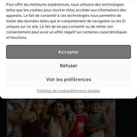
PRÉCÉDENT
SUIVANT
Pour offrir les meilleures expériences, nous utilisons des technologies
telles que les cookies pour stocker et/ou accéder aux informations des
En direct du Venezuela: La mayonnaise Guaido ne prend pas
La vie (et la mort) ne s’arrêtent pas pour une coupure d’électricité
appareils. Le fait de consentir à ces technologies nous permettra de
traiter des données telles que le comportement de navigation ou les ID
uniques sur ce site. Le fait de ne pas consentir ou de retirer son
consentement peut avoir un effet négatif sur certaines caractéristiques
et fonctions.
Accepter
Romain Migus
Écrivain & Journaliste
Refuser
Voir les préférences
Politique de cookies
Mentions légales