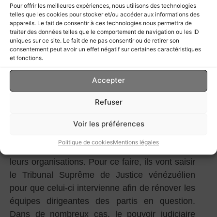
Pour offrir les meilleures expériences, nous utilisons des technologies
série de garanties électorales qui satisfassent
telles que les cookies pour stocker et/ou accéder aux informations des
tous les participants va déboucher sur une
appareils. Le fait de consentir à ces technologies nous permettra de
traiter des données telles que le comportement de navigation ou les ID
seconde rébellion contre la ligne
uniques sur ce site. Le fait de ne pas consentir ou de retirer son
abstentionniste.
consentement peut avoir un effet négatif sur certaines caractéristiques
et fonctions.
Des militants de l’opposition
Accepter
saisissent la justice pour régler
leurs différents
Refuser
Dès le mois de juin 2020, les cadres
Voir les préférences
intermédiaires des grands partis de l’opposition
Politique de cookies
Mentions légales
vont tenter de prendre le pouvoir au sein de
leurs organisations. Pour ce faire, ils vont saisir
le Tribunal Suprême de Justice vénézuélien
pour que celui-ci intervienne afin de rénover les
équipes dirigeantes des partis en question.
Dans de nombreux cas, le pouvoir judiciaire