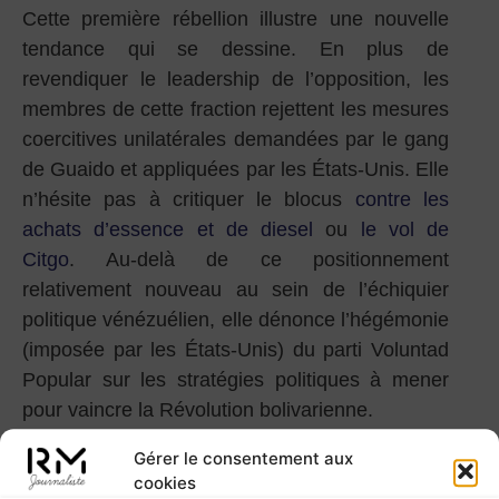
Cette première rébellion illustre une nouvelle
tendance qui se dessine. En plus de
revendiquer le leadership de l’opposition, les
membres de cette fraction rejettent les mesures
coercitives unilatérales demandées par le gang
de Guaido et appliquées par les États-Unis. Elle
n’hésite pas à critiquer le blocus
contre les
achats d’essence et de diesel
ou
le vol de
Citgo
. Au-delà de ce positionnement
relativement nouveau au sein de l’échiquier
politique vénézuélien, elle dénonce l’hégémonie
(imposée par les États-Unis) du parti Voluntad
Popular sur les stratégies politiques à mener
pour vaincre la Révolution bolivarienne.
La rencontre entre cette fraction de l’opposition
Gérer le consentement aux
cookies
et le gouvernement bolivarien pour élaborer une