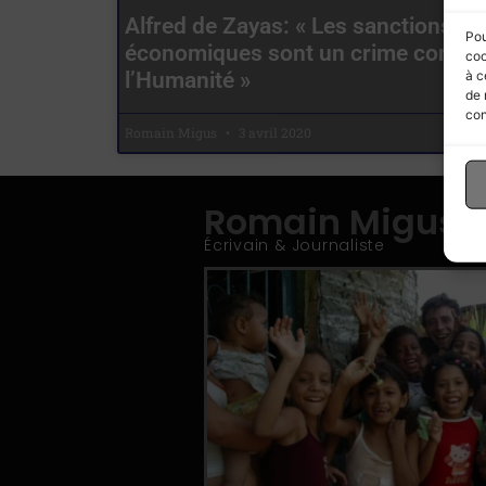
Alfred de Zayas: « Les sanctions
Pou
économiques sont un crime contre
coo
à c
l’Humanité »
de 
con
Romain Migus
3 avril 2020
Romain Migus
Écrivain & Journaliste