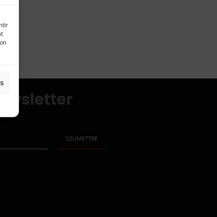
tir
nt
son
es
ewsletter
SOUMETTRE