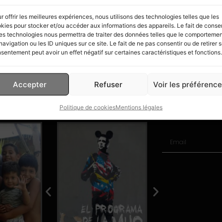
r offrir les meilleures expériences, nous utilisons des technologies telles que les
kies pour stocker et/ou accéder aux informations des appareils. Le fait de consen
es technologies nous permettra de traiter des données telles que le comporteme
navigation ou les ID uniques sur ce site. Le fait de ne pas consentir ou de retirer 
sentement peut avoir un effet négatif sur certaines caractéristiques et fonctions.
Accepter
Refuser
Voir les préférenc
Publications
Notre n
Politique de cookies
Mentions légales
Livres
Abonnez vous