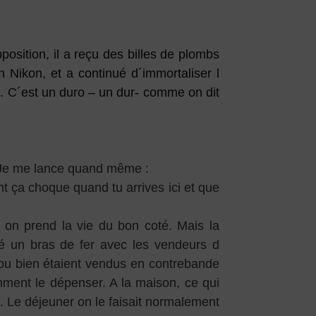
position, il a reçu des billes de plombs
on Nikon, et a continué d´immortaliser l
at. C´est un duro – un dur- comme on dit
. Je me lance quand même :
 ça choque quand tu arrives ici et que
 on prend la vie du bon coté. Mais la
é un bras de fer avec les vendeurs d
s ou bien étaient vendus en contrebande
mment le dépenser. A la maison, ce qui
. Le déjeuner on le faisait normalement