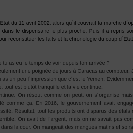
at du 11 avril 2002, alors qu´il couvrait la marche d´op
r dans le dispensaire le plus proche. Puis il a repris s
pour reconstituer les faits et la chronologie du coup d´Et
 tu as eu le temps de voir depuis ton arrivée ?
seulement une poignée de jours à Caracas au compteur
u as un peu l´impression que c´est le Yemen. Evidemment
tout est plutôt tranquille et la vie continue.
ontinue. On résout comme on peut, on s´organise mais
 été comme ça. En 2016, le gouvernement avait engag
ssité. Résultat, tout les produits ont disparus des étal
errible. On avait de l´argent, mais on ne savait pas co
 dans la cour. On mangeait des mangues matins et soirs