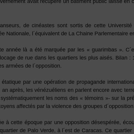
vernement avait récupéré un bâtiment public laissé en c
anseurs, de cinéastes sont sortis de cette Université 
ée Nationale, l´équivalent de La Chaine Parlementaire e
tte année là a été marquée par les « guarimbas ». C´
ocage de rue dans les quartiers les plus aisés. Bilan : 
es armées de l´opposition.
étatique par une opération de propagande internationa
an après, les vénézuéliens en parlent encore avec terreu
systématiquement les noms des « témoins »- sur la prét
itoyens affectés par la violence des groupes d´opposition
ée à cette époque par une opposition désespérée, écout
quartier de Palo Verde, à l´est de Caracas. Ce quartier