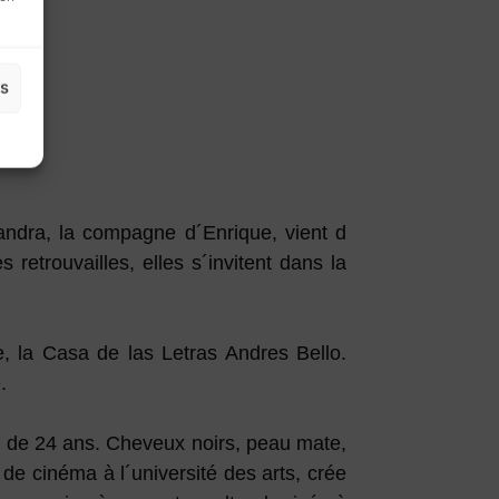
es
andra, la compagne d´Enrique, vient d
etrouvailles, elles s´invitent dans la
ue, la Casa de las Letras Andres Bello.
.
me de 24 ans. Cheveux noirs, peau mate,
de cinéma à l´université des arts, crée