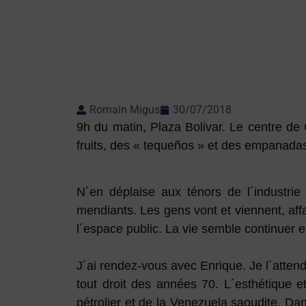
Romain Migus
30/07/2018
9h du matin, Plaza Bolivar. Le centre d
fruits, des « tequeños » et des empanadas (
N´en déplaise aux ténors de l´industri
mendiants. Les gens vont et viennent, affa
l´espace public. La vie semble continuer en
J´ai rendez-vous avec Enrique. Je l´attends
tout droit des années 70. L´esthétique e
pétrolier et de la Venezuela saoudite. D