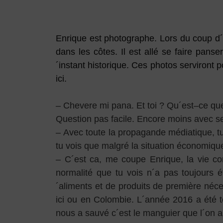
Enrique est photographe. Lors du coup d´Et
dans les côtes. Il est allé se faire panse
´instant historique. Ces photos serviront 
ici.
– Chevere mi pana. Et toi ? Qu´est–ce que
Question pas facile. Encore moins avec 
– Avec toute la propagande médiatique, t
tu vois que malgré la situation économique, 
– C´est ca, me coupe Enrique, la vie c
normalité que tu vois n´a pas toujours
´aliments et de produits de première néce
ici ou en Colombie. L´année 2016 a été t
nous a sauvé c´est le manguier que l´on a