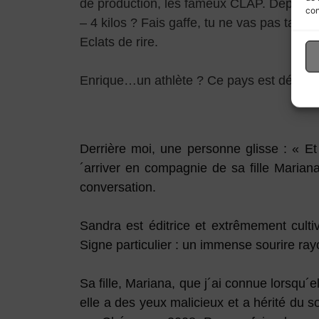
de production, les fameux CLAP. Depuis, j´
con
– 4 kilos ? Fais gaffe, tu ne vas pas tarde
Eclats de rire.
Enrique…un athlète ? Ce pays est décide
Derrière moi, une personne glisse : « E
´arriver en compagnie de sa fille Marian
conversation.
Sandra est éditrice et extrêmement cultiv
Signe particulier : un immense sourire ray
Sa fille, Mariana, que j´ai connue lorsqu
elle a des yeux malicieux et a hérité du s