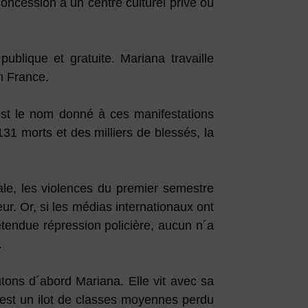
oncession à un centre culturel privé où
publique et gratuite. Mariana travaille
n France.
est le nom donné à ces manifestations
131 morts et des milliers de blessés, la
le, les violences du premier semestre
r. Or, si les médias internationaux ont
endue répression policière, aucun n´a
.
ons d´abord Mariana. Elle vit avec sa
 est un ilot de classes moyennes perdu