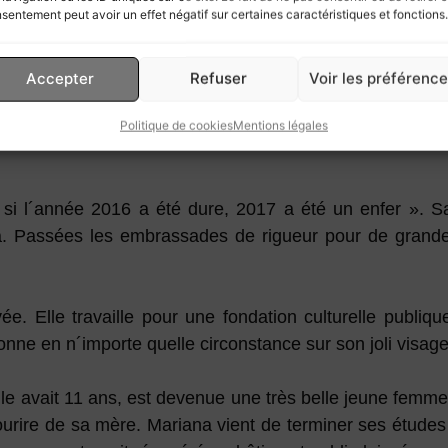
ai repris quatre kilos.
sentement peut avoir un effet négatif sur certaines caractéristiques et fonctions.
r à me rattraper.
Accepter
Refuser
Voir les préférenc
mment la cour des miracles.
Politique de cookies
Mentions légales
t si l´année 2016 a été dure, 2017 a été un enfer ». S
a. Passées les embrassades de rigueur pour de grandes r
ée. Elle travaille pour une fondation culturelle publiq
onne en n´importe quelle circonstance sur son joli visage
´elle avait 11 ans, est devenue une très belle jeune fem
ourire de sa mère. Mariana vient de terminer ses études 