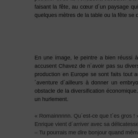
faisant la fête, au cœur d´un paysage qui 
quelques mètres de la table ou la fête se 
En une image, le peintre a bien réussi à 
accusent Chavez de n´avoir pas su diver
production en Europe se sont faits tout
´aventure d´ailleurs à donner un embryo
obstacle de la diversification économique
un hurlement.
« Romainnnnn. Qu´est-ce que t´es gros ! 
Enrique vient d´arriver avec sa délicates
– Tu pourrais me dire bonjour quand mêm