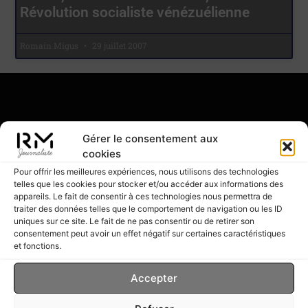
Révolution socialiste vénézuélienne
Romain Migus
29 juillet 2007
Romain Migus
Gérer le consentement aux
cookies
Écrivain & Journaliste
Pour offrir les meilleures expériences, nous utilisons des technologies
telles que les cookies pour stocker et/ou accéder aux informations des
appareils. Le fait de consentir à ces technologies nous permettra de
traiter des données telles que le comportement de navigation ou les ID
uniques sur ce site. Le fait de ne pas consentir ou de retirer son
consentement peut avoir un effet négatif sur certaines caractéristiques
et fonctions.
Accepter