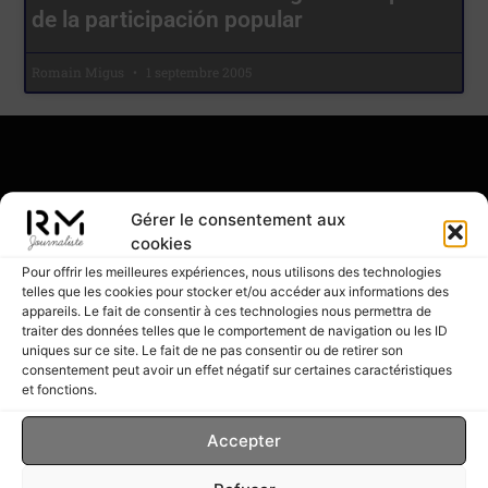
de la participación popular
Romain Migus
1 septembre 2005
Romain Migus
Gérer le consentement aux
cookies
Écrivain & Journaliste
Pour offrir les meilleures expériences, nous utilisons des technologies
telles que les cookies pour stocker et/ou accéder aux informations des
appareils. Le fait de consentir à ces technologies nous permettra de
traiter des données telles que le comportement de navigation ou les ID
uniques sur ce site. Le fait de ne pas consentir ou de retirer son
consentement peut avoir un effet négatif sur certaines caractéristiques
et fonctions.
Accepter